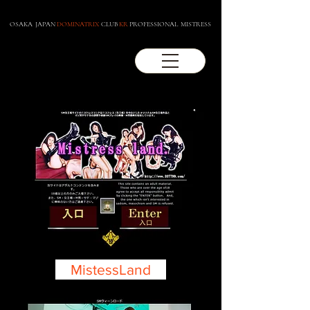
OSAKA JAPAN
DOMINATRIX
CLUB
KR
PROFESSIONAL MISTRESS
MistessLand