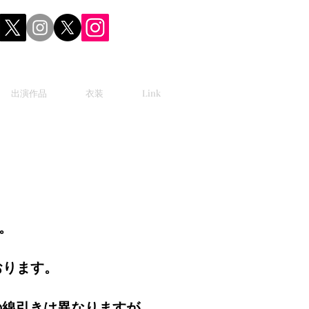
出演作品
衣装
Link
。
おります。
の線引きは異なりますが