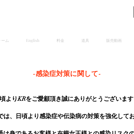
PROFESSIONAL MISTRESS
ォーム
English
料金
道具
販売動画
-感染症対策に関して-
頃よりKRをご愛顧頂き誠にありがとうございます
では、日頃より感染症や伝染病の対策を
強化して
受け身であるお客様と在籍女王様との感染リスク