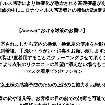
イルス感染により重症化が懸念される基礎疾患が
家族の中にコロナウィルス感染者との接触が2週間
【Sessionにおける対策のお願い】
入室されましたら室内の換気・換気扇の使用をお願
に到着後、手洗い・うがい・消毒を
お願い致します
衣装は1度着用するごとにクリーニングさせて頂く
により衣装のリクエストの希望に添えない場合も
・マスク着用でのセッション
び女王様
の感染予防のための上記のご協力をお願い
様の靴や道具等、お客様の目の前での消毒も可能