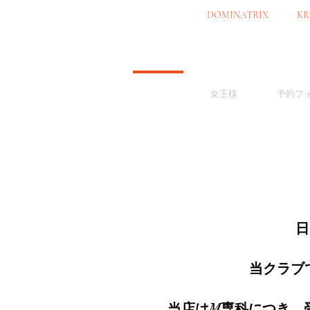
OSAKA JAPAN
DOMINATRIX
CLUB
KR
Home
女王様
予約フ
日
当クラブ
当店はM専科につき、